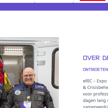
Over d
Ontmoeten.
eRIC – Expo
& Crisisbeh
voor profes
dagen lang s
samenwerkin