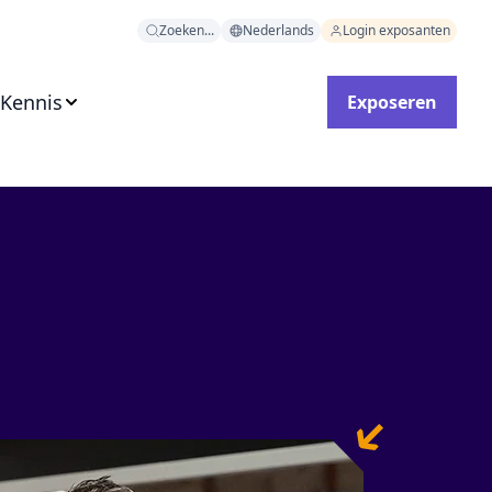
Zoeken...
Nederlands
Login exposanten
 Kennis
Exposeren