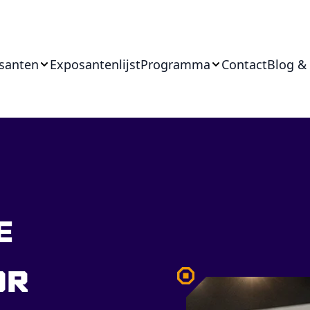
santen
Exposantenlijst
Programma
Contact
Blog &
e
or