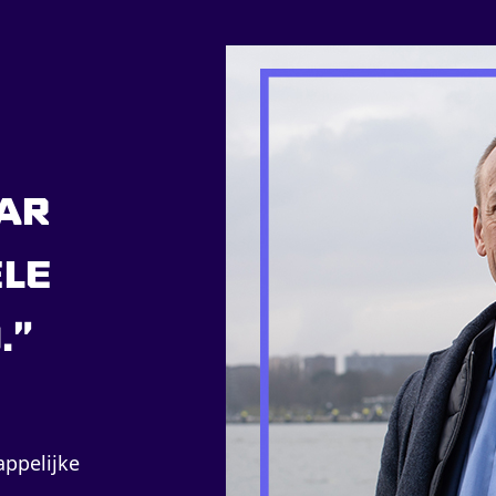
ar
ele
."
ppelijke