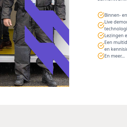
Binnen- en
Live demon
technolog
Lezingen e
Een multid
en kennisi
En meer...