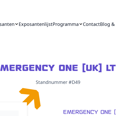
santen
Exposantenlijst
Programma
Contact
Blog &
mergency One (UK) L
Standnummer #D49
Emergency One (