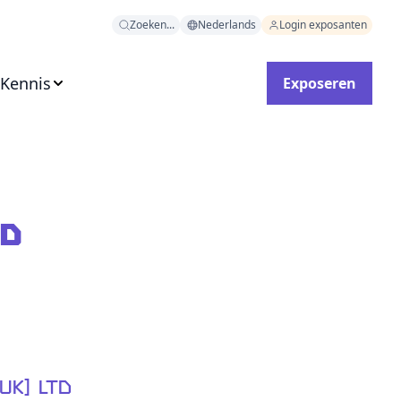
Zoeken...
Nederlands
Login exposanten
 Kennis
Exposeren
td
UK) Ltd